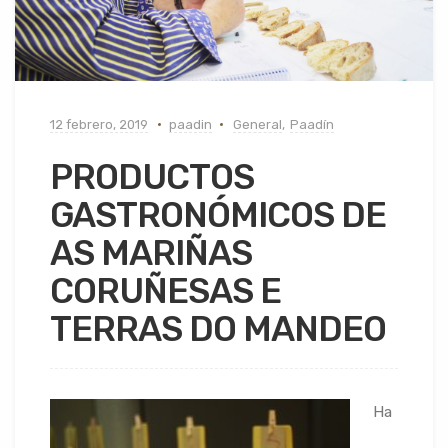
12 febrero, 2019
paadin
General
,
Paadín
PRODUCTOS
GASTRONÓMICOS DE
AS MARIÑAS
CORUÑESAS E
TERRAS DO MANDEO
Ha