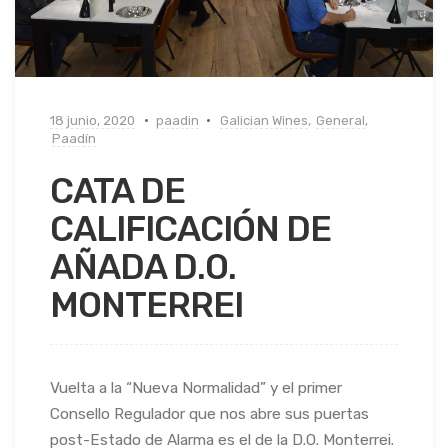
18 junio, 2020
paadin
Galician Wines
,
General
,
Paadín
CATA DE
CALIFICACIÓN DE
AÑADA D.O.
MONTERREI
Vuelta a la “Nueva Normalidad” y el primer
Consello Regulador que nos abre sus puertas
post-Estado de Alarma es el de la D.O. Monterrei.