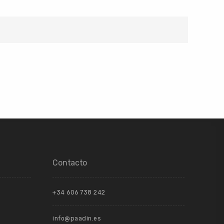
Contacto
+34 606 738 242
info@paadin.es