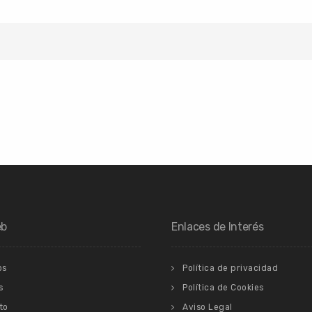
eb
Enlaces de Interés
os
Política de privacidad
s
Política de Cookies
to
Aviso Legal