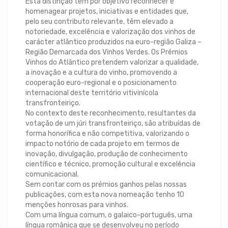
Esta distinção tem por objetivo reconhecer e
homenagear projetos, iniciativas e entidades que,
pelo seu contributo relevante, têm elevado a
notoriedade, excelência e valorização dos vinhos de
carácter atlântico produzidos na euro-região Galiza –
Região Demarcada dos Vinhos Verdes. Os Prémios
Vinhos do Atlântico pretendem valorizar a qualidade,
a inovação e a cultura do vinho, promovendo a
cooperação euro-regional e o posicionamento
internacional deste território vitivinícola
transfronteiriço.
No contexto deste reconhecimento, resultantes da
votação de um júri transfronteiriço, são atribuídas de
forma honorífica e não competitiva, valorizando o
impacto notório de cada projeto em termos de
inovação, divulgação, produção de conhecimento
científico e técnico, promoção cultural e excelência
comunicacional.
Sem contar com os prémios ganhos pelas nossas
publicações, com esta nova nomeação tenho 10
menções honrosas para vinhos.
Com uma língua comum, o galaico-português, uma
língua românica que se desenvolveu no período