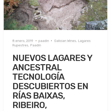
8 enero, 2019
paadin
Galician Wines
,
Lagares
Rupestres
,
Paadín
NUEVOS LAGARES Y
ANCESTRAL
TECNOLOGÍA
DESCUBIERTOS EN
RÍAS BAIXAS,
RIBEIRO,