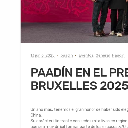
13 junio, 2025
paadin
Eventos
,
General
,
Paadín
PAADÍN EN EL P
BRUXELLES 2025:
Un año más, tenemos el gran honor de haber sido eleg
China.
Su carácter itinerante con sedes rotativas en region
que sea muy difícil formar parte de los escasos 370