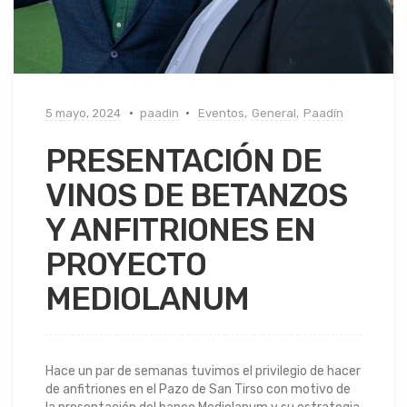
5 mayo, 2024
paadin
Eventos
,
General
,
Paadín
PRESENTACIÓN DE
VINOS DE BETANZOS
Y ANFITRIONES EN
PROYECTO
MEDIOLANUM
Hace un par de semanas tuvimos el privilegio de hacer
de anfitriones en el Pazo de San Tirso con motivo de