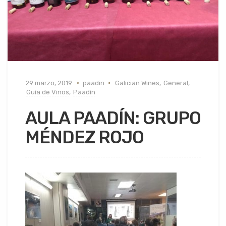
29 marzo, 2019
paadin
Galician Wines
,
General
,
Guía de Vinos
,
Paadín
AULA PAADÍN: GRUPO
MÉNDEZ ROJO