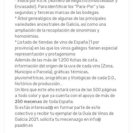
* Índice por R.E.N. (Número de Registro Embotellador y
Envasador). Para identificar los “Para-Por” y las
segundas y terceras marcas de las bodegas.
* Árbol genealógico de algunas de las principales
variedades ancestrales de Galicia, así como una
ampliación de la recopilación de sinonimias y
homonimias.
* Listado de tiendas de vino de España (1 por
provincia) en las que los vinos gallegos tienen especial
representación y protagonismo
Además de las más de 1.200 fichas de cata,
información del origen de la uva de cada vino (Zona,
Municipio o Parcela), gráficas térmicas,
pluviométricas, orográficas y litológicas de cada D.O.,
histórico de producción…
Un libro que este año estará cerca de las 500 páginas
a todo color y que ya cuenta con el apoyo de más de
250 mecenas
de toda España.
Si estás interesad@ en formar parte de este
colectivo y recibir tu ejemplar de la Guía de Vinos de
Galicia 2021, solicita tu mecenazgo en info@
paadin.es