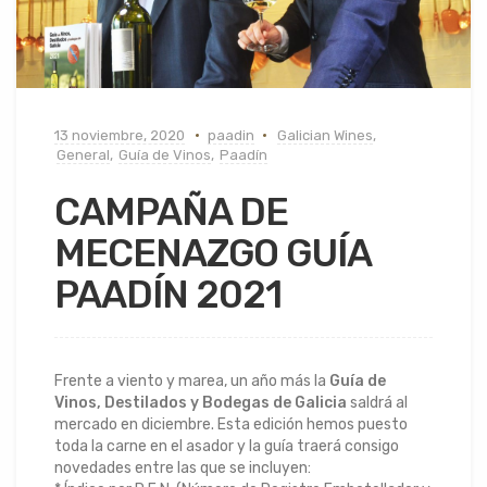
13 noviembre, 2020
paadin
Galician Wines
,
General
,
Guía de Vinos
,
Paadín
CAMPAÑA DE
MECENAZGO GUÍA
PAADÍN 2021
Frente a viento y marea, un año más la
Guía de
Vinos, Destilados y Bodegas de Galicia
saldrá al
mercado en diciembre. Esta edición hemos puesto
toda la carne en el asador y la guía traerá consigo
novedades entre las que se incluyen: