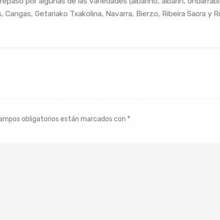
repaso por algunas de las variedades (albariño, albarín, ondarrab
s, Cangas, Getariako Txakolina, Navarra, Bierzo, Ribeira Sacra y Ri
ampos obligatorios están marcados con
*