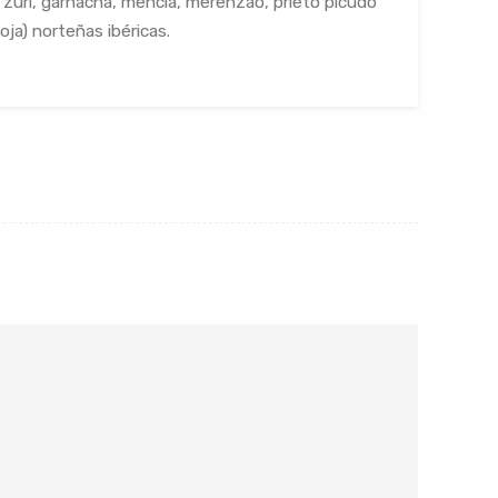
i zuri, garnacha, mencía, merenzao, prieto picudo
oja) norteñas ibéricas.