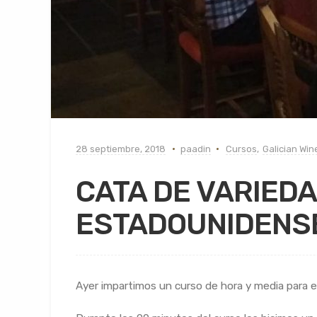
28 septiembre, 2018
paadin
Cursos
,
Galician Win
CATA DE VARIED
ESTADOUNIDENS
Ayer impartimos un curso de hora y media para el