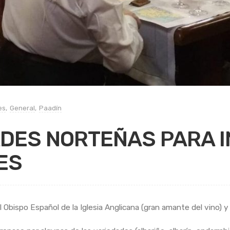
es
,
General
,
Paadín
ADES NORTEÑAS PARA 
ES
 Obispo Español de la Iglesia Anglicana (gran amante del vino) y