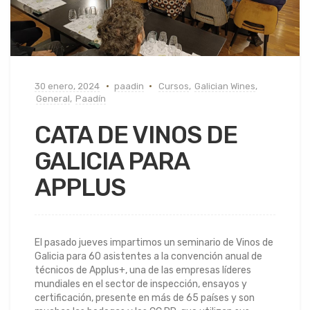
30 enero, 2024
paadin
Cursos
,
Galician Wines
,
General
,
Paadín
CATA DE VINOS DE
GALICIA PARA
APPLUS
El pasado jueves impartimos un seminario de Vinos de
Galicia para 60 asistentes a la convención anual de
técnicos de Applus+, una de las empresas líderes
mundiales en el sector de inspección, ensayos y
certificación, presente en más de 65 países y son