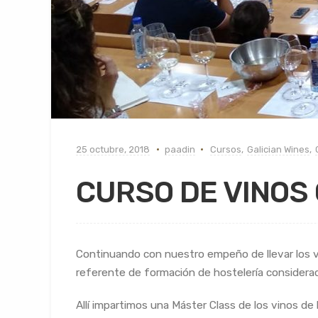
25 octubre, 2018
paadin
Cursos
,
Galician Wines
,
CURSO DE VINOS 
Continuando con nuestro empeño de llevar los vi
referente de formación de hostelería considerad
Allí impartimos una Máster Class de los vinos d