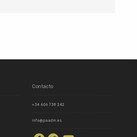
Contacto
+34 606 738 242
info@paadin.es