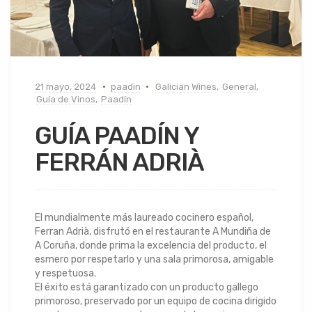
21 mayo, 2024
paadin
Galician Wines
,
General
,
Guía de Vinos
,
Paadín
GUÍA PAADÍN Y
FERRÁN ADRIÀ
El mundialmente más laureado cocinero español,
Ferran Adrià, disfrutó en el restaurante A Mundiña de
A Coruña, donde prima la excelencia del producto, el
esmero por respetarlo y una sala primorosa, amigable
y respetuosa.
El éxito está garantizado con un producto gallego
primoroso, preservado por un equipo de cocina dirigido