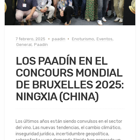
7 febrero, 2025
paadin
Enoturismo
,
Eventos
,
General
,
Paadín
LOS PAADÍN EN EL
CONCOURS MONDIAL
DE BRUXELLES 2025:
NINGXIA (CHINA)
Los últimos años están siendo convulsos en el sector
del vino. Las nuevas tendencias, el cambio climático,
inseguridad jurídica, incertidumbre geopolítica,