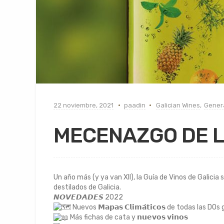
22 noviembre, 2021
paadin
Galician Wines
,
Gener
MECENAZGO DE L
Un año más (y ya van XII), la Guía de Vinos de Galicia 
destilados de Galicia.
𝙉𝙊𝙑𝙀𝘿𝘼𝘿𝙀𝙎 2022
Nuevos 𝗠𝗮𝗽𝗮𝘀 𝗖𝗹𝗶𝗺𝗮́𝘁𝗶𝗰𝗼𝘀 de todas las DOs
Más fichas de cata y 𝗻𝘂𝗲𝘃𝗼𝘀 𝘃𝗶𝗻𝗼𝘀