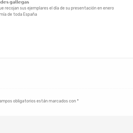
𝘀 𝗴𝗮𝗹𝗹𝗲𝗴𝗮𝘀
as que recojan sus ejemplares el día de su presentación en enero
nomía de toda España
ampos obligatorios están marcados con
*