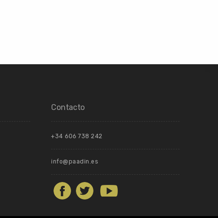
Contacto
+34 606 738 242
info@paadin.es