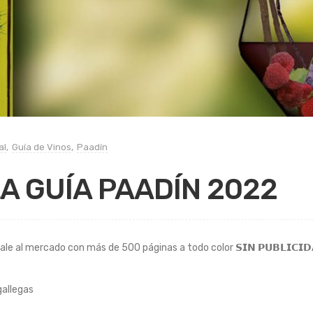
al
,
Guía de Vinos
,
Paadín
A GUÍA PAADÍN 2022
sale al mercado con más de 500 páginas a todo color 𝗦𝗜𝗡 𝗣𝗨𝗕𝗟𝗜𝗖𝗜
 gallegas