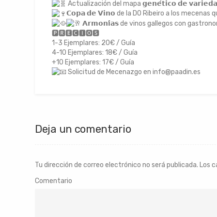
Actualización del mapa 𝗴𝗲𝗻𝗲́𝘁𝗶𝗰𝗼 𝗱𝗲 𝘃𝗮𝗿𝗶𝗲𝗱𝗮𝗱
𝗖𝗼𝗽𝗮 𝗱𝗲 𝗩𝗶𝗻𝗼 de la DO Ribeiro a los mecen
𝗔𝗿𝗺𝗼𝗻𝗶́𝗮𝘀 de vinos gallegos con gastro
🅿︎
🆁︎🅴︎🅲︎🅸︎
🅾︎
🆂︎
1-3 Ejemplares: 20€ / Guía
4-10 Ejemplares: 18€ / Guía
+10 Ejemplares: 17€ / Guía
Solicitud de Mecenazgo en info@paadin.es
Deja un comentario
Tu dirección de correo electrónico no será publicada.
Los c
Comentario