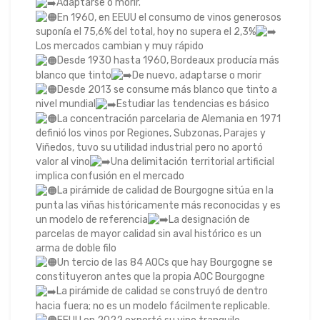
Adaptarse o morir.
En 1960, en EEUU el consumo de vinos generosos
suponía el 75,6% del total, hoy no supera el 2,3%
Los mercados cambian y muy rápido
Desde 1930 hasta 1960, Bordeaux producía más
blanco que tinto
De nuevo, adaptarse o morir
Desde 2013 se consume más blanco que tinto a
nivel mundial
Estudiar las tendencias es básico
La concentración parcelaria de Alemania en 1971
definió los vinos por Regiones, Subzonas, Parajes y
Viñedos, tuvo su utilidad industrial pero no aportó
valor al vino
Una delimitación territorial artificial
implica confusión en el mercado
La pirámide de calidad de Bourgogne sitúa en la
punta las viñas históricamente más reconocidas y es
un modelo de referencia
La designación de
parcelas de mayor calidad sin aval histórico es un
arma de doble filo
Un tercio de las 84 AOCs que hay Bourgogne se
constituyeron antes que la propia AOC Bourgogne
La pirámide de calidad se construyó de dentro
hacia fuera; no es un modelo fácilmente replicable.