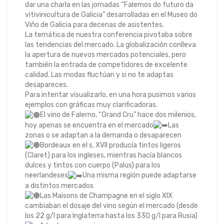
dar una charla en las jornadas “Falemos do futuro da
vitivinicultura de Galicia” desarrolladas en el Museo do
Viño de Galicia para decenas de asistentes.
La temática de nuestra conferencia pivotaba sobre
las tendencias del mercado. La globalización conlleva
la apertura de nuevos mercados potenciales, pero
también la entrada de competidores de excelente
calidad. Las modas fluctúan y si no te adaptas
desapareces.
Para intentar visualizarlo, en una hora pusimos varios
ejemplos con gráficas muy clarificadoras.
El vino de Falerno, “Grand Cru” hace dos milenios,
hoy apenas se encuentra en el mercado
Las
zonas o se adaptan a la demanda o desaparecen
Bordeaux en el s. XVII producía tintos ligeros
(Claret) para los ingleses, mientras hacía blancos
dulces y tintos con cuerpo (Palus) para los
neerlandeses
Una misma región puede adaptarse
a distintos mercados
Las Maisons de Champagne en el siglo XIX
cambiaban el dosaje del vino según el mercado (desde
los 22 g/l para Inglaterra hasta los 330 g/l para Rusia)