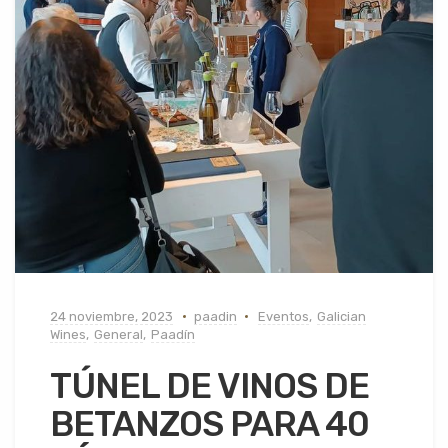
24 noviembre, 2023
paadin
Eventos
,
Galician
Wines
,
General
,
Paadín
TÚNEL DE VINOS DE
BETANZOS PARA 40