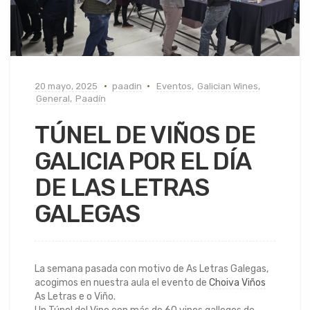
20 mayo, 2025
paadin
Eventos
,
Galician Wines
,
General
,
Paadín
TÚNEL DE VIÑOS DE
GALICIA POR EL DÍA
DE LAS LETRAS
GALEGAS
La semana pasada con motivo de As Letras Galegas,
acogimos en nuestra aula el evento de
Choiva Viños
As Letras e o Viño.