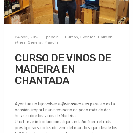
24 abril, 2025
paadin
Cursos
,
Eventos
,
Galician
Wines
,
General
,
Paadín
CURSO DE VINOS DE
MADEIRA EN
CHANTADA
Ayer fue un lujo volver a @
vinosacra.es
para, en esta
ocasión, impartir un seminario de poco más de dos
horas sobre los vinos de Madeira.
Una breve introducción al que antaño fuera el más
prestigioso y cotizado vino del mundo y que desde los