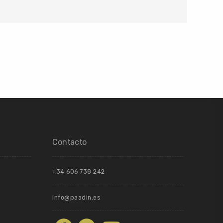
Contacto
+34 606 738 242
info@paadin.es