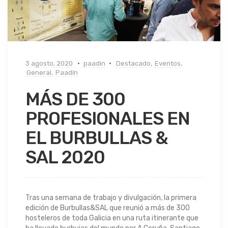
3 agosto, 2020
paadin
Destacado
,
Eventos
,
General
,
Paadín
MÁS DE 300
PROFESIONALES EN
EL BURBULLAS &
SAL 2020
Tras una semana de trabajo y divulgación, la primera
edición de Burbullas&SAL que reunió a más de 300
hosteleros de toda Galicia en una ruta itinerante que