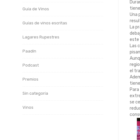
Duran
tiene
Guía de Vinos
Una p
resul
Guías de vinos escritas
La pr
debaj
Lagares Rupestres
este 
Las c
Paadín
pisan
Aunqu
regio
Podcast
el tr
Ademá
Premios
tiene
Para 
Sin categoría
extre
se ce
Vinos
reduc
consu