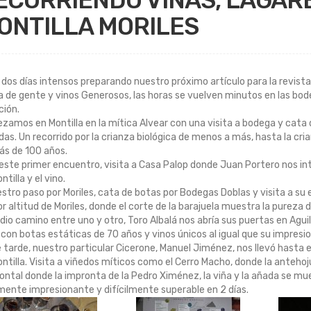
ECORRIENDO VIÑAS, LAGAR
ONTILLA MORILES
dos días intensos preparando nuestro próximo artículo para la revista T
a de gente y vinos Generosos, las horas se vuelven minutos en las bod
ción.
amos en Montilla en la mítica Alvear con una visita a bodega y cata
as. Un recorrido por la crianza biológica de menos a más, hasta la cria
ás de 100 años.
este primer encuentro, visita a Casa Palop donde Juan Portero nos intro
ntilla y el vino.
stro paso por Moriles, cata de botas por Bodegas Doblas y visita a su 
 altitud de Moriles, donde el corte de la barajuela muestra la pureza d
io camino entre uno y otro, Toro Albalá nos abría sus puertas en Agui
con botas estáticas de 70 años y vinos únicos al igual que su impres
 tarde, nuestro particular Cicerone, Manuel Jiménez, nos llevó hasta e
ntilla. Visita a viñedos míticos como el Cerro Macho, donde la anteh
ontal donde la impronta de la Pedro Ximénez, la viña y la añada se mu
ente impresionante y difícilmente superable en 2 días.