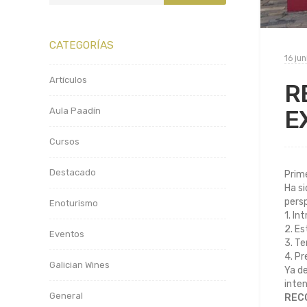
CATEGORÍAS
16 ju
Artículos
R
E
Aula Paadín
Cursos
Destacado
Prime
Ha si
pers
Enoturismo
1. In
2. Es
Eventos
3. Te
4. Pr
Galician Wines
Ya de
inten
General
REC