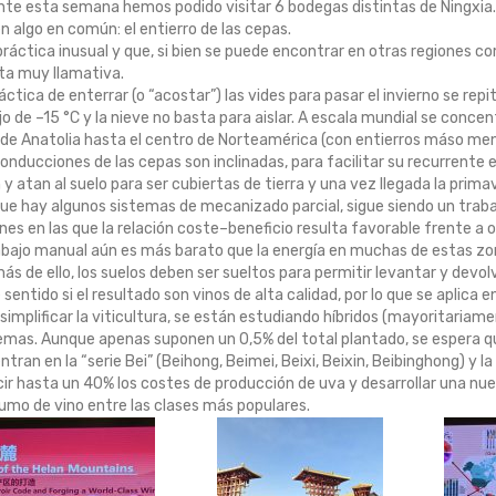
te esta semana hemos podido visitar 6 bodegas distintas de Ningxia.
n algo en común: el entierro de las cepas.
ráctica inusual y que, si bien se puede encontrar en otras regiones como
ta muy llamativa.
áctica de enterrar (o “acostar”) las vides para pasar el invierno se re
o de –15 °C y la nieve no basta para aislar. A escala mundial se concen
de Anatolia hasta el centro de Norteamérica (con entierros máso me
onducciones de las cepas son inclinadas, para facilitar su recurrente 
 y atan al suelo para ser cubiertas de tierra y una vez llegada la prim
e hay algunos sistemas de mecanizado parcial, sigue siendo un trabajo
nes en las que la relación coste–beneficio resulta favorable frente a o
abajo manual aún es más barato que la energía en muchas de estas zo
s de ello, los suelos deben ser sueltos para permitir levantar y devol
 sentido si el resultado son vinos de alta calidad, por lo que se aplica en 
simplificar la viticultura, se están estudiando híbridos (mayoritaria
mas. Aunque apenas suponen un 0,5% del total plantado, se espera que
ntran en la “serie Bei” (Beihong, Beimei, Beixi, Beixin, Beibinghong) y la
ir hasta un 40% los costes de producción de uva y desarrollar una nue
mo de vino entre las clases más populares.