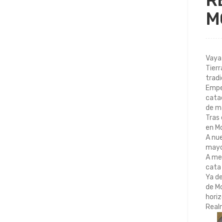
R
M
Vaya 
Tierr
tradi
Empez
catad
de m
Tras 
en Mo
A nue
mayor
A med
cata 
Ya de
de Mo
horiz
Realm