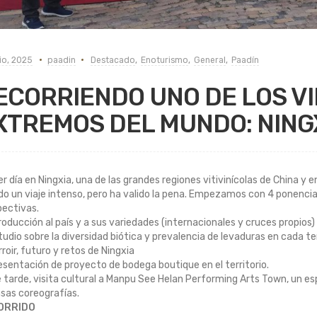
nio, 2025
paadin
Destacado
,
Enoturismo
,
General
,
Paadín
ECORRIENDO UNO DE LOS V
XTREMOS DEL MUNDO: NINGX
r día en Ningxia, una de las grandes regiones vitivinícolas de China y 
do un viaje intenso, pero ha valido la pena. Empezamos con 4 ponencia
pectivas.
troducción al país y a sus variedades (internacionales y cruces propios)
tudio sobre la diversidad biótica y prevalencia de levaduras en cada ter
rroir, futuro y retos de Ningxia
esentación de proyecto de bodega boutique en el territorio.
 tarde, visita cultural a Manpu See Helan Performing Arts Town, un esp
sas coreografías.
ORRIDO