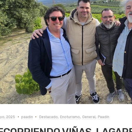
yo, 2025
paadin
Destacado
,
Enoturismo
,
General
,
Paadín