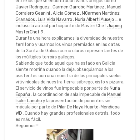
entre los que se encontraban varios amigos como
Javier Rodriguez
,
Carmen Garrobo Martinez
,
Manuel
Corralero Geanini
,
Alicia Gómez
,
MCarmen Martinez
Granados
,
Luis Vida Navarro
,
Nuria Alberti Ausejo
… e
incluso la actual participante de Master Chef
Jiaping
MasterChef 9
.
Durante una hora explicamos la diversidad de nuestro
territorio y usamos los vinos premiados en las catas
de la Xunta de Galicia como claros representantes de
los múltiples terroirs gallegos.
Sabiendo que todo aquel que ha estado en Galicia
siente morriña cuando la deja, obsequiamos a los
asistentes con una muestra de los principales suelos
vitivinícolas de nuestra tierra: sábrego, xisto y pizarra.
El servicio de vinos fue impecable por parte de
Nuria
España
, la coordinación de sala impecable de
Manuel
Isoler Lancho
y la presentación de ponentes sin
mácula por parte de
Pilar De Haya Huarte-Mendicoa
WD
. Cuando hay grandes profesionales detrás, todo
es más fácil.
Seguimos!!!