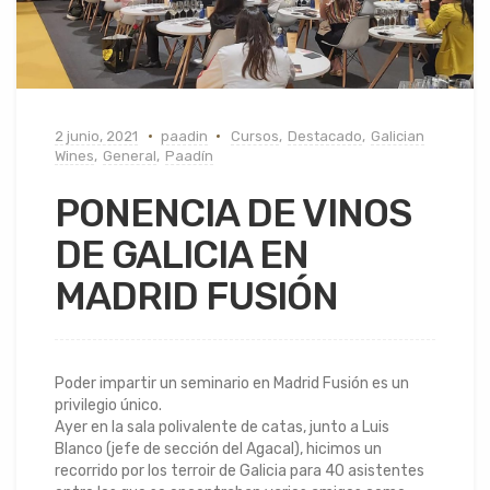
2 junio, 2021
paadin
Cursos
,
Destacado
,
Galician
Wines
,
General
,
Paadín
PONENCIA DE VINOS
DE GALICIA EN
MADRID FUSIÓN
Poder impartir un seminario en Madrid Fusión es un
privilegio único.
Ayer en la sala polivalente de catas, junto a Luis
Blanco (jefe de sección del Agacal), hicimos un
recorrido por los terroir de Galicia para 40 asistentes