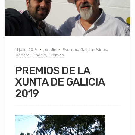
11 julio, 2019
paadin
Eventos
,
Galician Wines
,
General
,
Paadín
,
Premios
PREMIOS DE LA
XUNTA DE GALICIA
2019