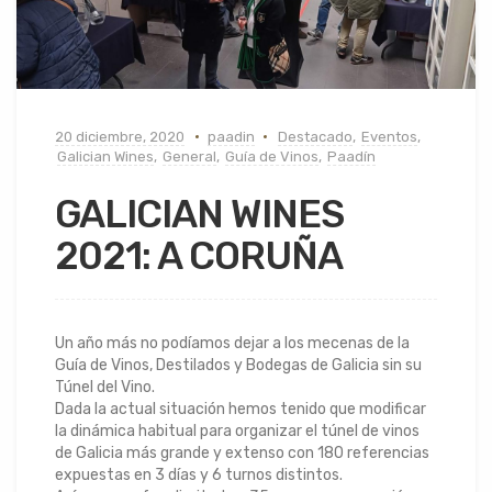
20 diciembre, 2020
paadin
Destacado
,
Eventos
,
Galician Wines
,
General
,
Guía de Vinos
,
Paadín
GALICIAN WINES
2021: A CORUÑA
Un año más no podíamos dejar a los mecenas de la
Guía de Vinos, Destilados y Bodegas de Galicia sin su
Túnel del Vino.
Dada la actual situación hemos tenido que modificar
la dinámica habitual para organizar el túnel de vinos
de Galicia más grande y extenso con 180 referencias
expuestas en 3 días y 6 turnos distintos.