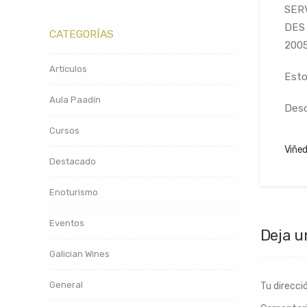
SERV
DES 
CATEGORÍAS
2005
Artículos
Esto
Aula Paadín
Desd
Cursos
Viñe
Destacado
Enoturismo
Eventos
Deja u
Galician Wines
General
Tu direcci