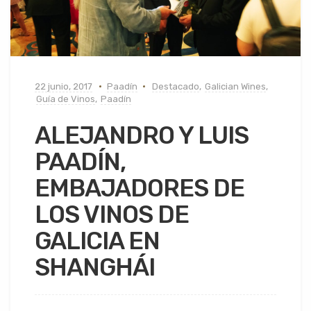
22 junio, 2017
Paadín
Destacado
,
Galician Wines
,
Guía de Vinos
,
Paadín
ALEJANDRO Y LUIS
PAADÍN,
EMBAJADORES DE
LOS VINOS DE
GALICIA EN
SHANGHÁI