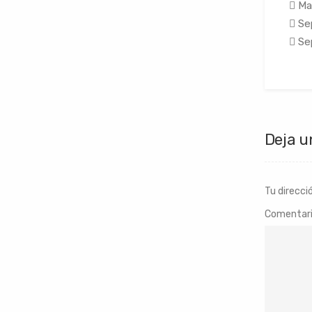
 Ma
 Se
 Se
Deja u
Tu direcci
Comentar