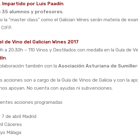
.
Impartido por Luis Paadín
.
a 35 alumnos y profesores
.
o la “master class” como el Galician Wines serán materia de ex
 CIFP.
l de Vino del Galician Wines 2017
0h a 20.30h – 110 Vinos y Destilados con medalla en la Guía de Vi
dín
.
olaboración también con la
Asociación Asturiana de Sumille
s acciones son a cargo de la Guía de Vinos de Galicia y con la ap
nos apoyan. No cuenta con ayudas ni subvenciones.
ientes acciones programadas
 7 de abril Madrid
ril Cáceres
yo Málaga