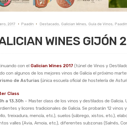
ero, 2017
Paadín
Destacado
,
Galician Wines
,
Guía de Vinos
,
Paadí
ALICIAN WINES GIJÓN 2
inuando con el
Galician Wines 2017
(túnel de Vinos y Destilad
ido con algunos de los mejores vinos de Galicia el próximo mart
rismo de Asturias
(única escuela oficial de hostelería de Asturi
ter Class
0h a 13.30h
– Master class de los vinos y destilados de Galicia. U
rdientes y licores tradicionales de Galicia. Se proba
rán 12 vinos 
lo, treixadura, mencía, etc.), suelos (sábrego, xistos, etc.), elab
intos valles (Avia, Arnoia, etc.), diferentes subzonas (Salnés, Co