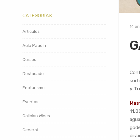
CATEGORÍAS
14 en
Artículos
G
Aula Paadín
Cursos
Cont
Destacado
surt
Enoturismo
y Tu
Eventos
Mas
11.0
Galician Wines
agua
godel
General
dist