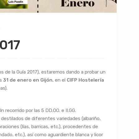
n
017
os de la Guía 2017), estaremos dando a probar un
es
31 de enero en Gijón
, en el
CIFP Hostelería
as).
n recorrido por las 5 DD.OO. e II.GG.
y destilados de diferentes variedades (albariño,
oraciones (lías, barricas, etc.), procedentes de
ndado, etc.), así como aguardiente blanca y licor