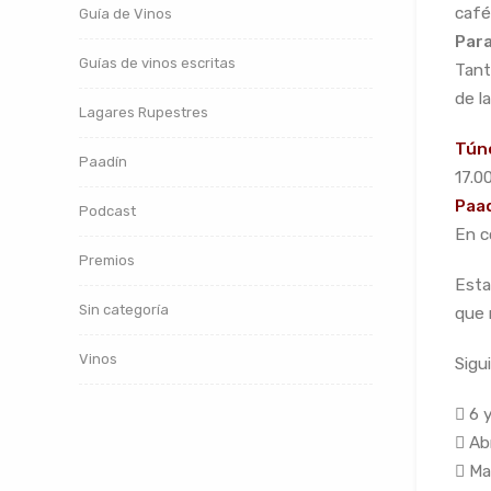
café
Guía de Vinos
Par
Guías de vinos escritas
Tant
de la
Lagares Rupestres
Túne
Paadín
17.0
Paa
Podcast
En c
Premios
Esta
Sin categoría
que 
Vinos
Sigu
 6 y
 Ab
 Ma