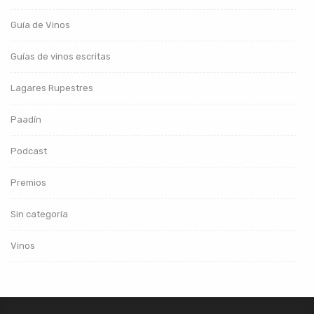
Guía de Vinos
Guías de vinos escritas
Lagares Rupestres
Paadín
Podcast
Premios
Sin categoría
Vinos