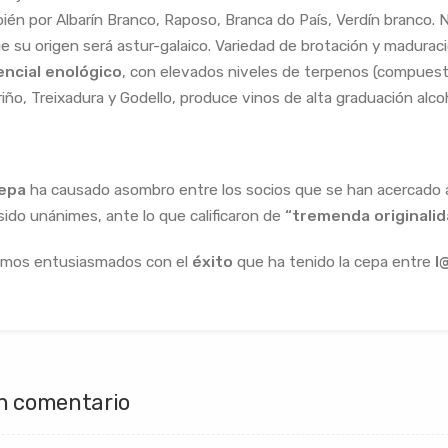
ién por Albarín Branco, Raposo, Branca do País, Verdín branco. N
ue su origen será astur-galaico. Variedad de brotación y madu
ncial enológico
, con elevados niveles de terpenos (compuesto
riño, Treixadura y Godello, produce vinos de alta graduación alco
epa
ha causado asombro entre los socios que se han acercado a 
sido unánimes, ante lo que calificaron de
“tremenda originalid
mos entusiasmados con el
éxito
que ha tenido la cepa entre
l@
n comentario