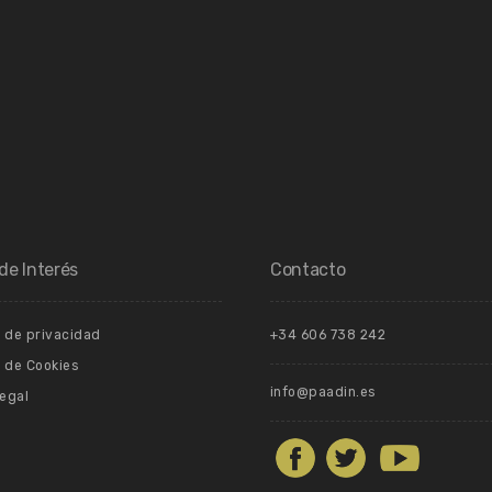
de Interés
Contacto
a de privacidad
+34 606 738 242
a de Cookies
info@paadin.es
Legal