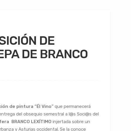
SICIÓN DE
CEPA DE BRANCO
ión de pintura
“Él Vino”
que permanecerá
entrega del obsequio semestral a l@s Soci@s del
nífera BRANCO LEXÍTIMO
injertada sobre un
rbanza y Asturias occidental. Se la conoce