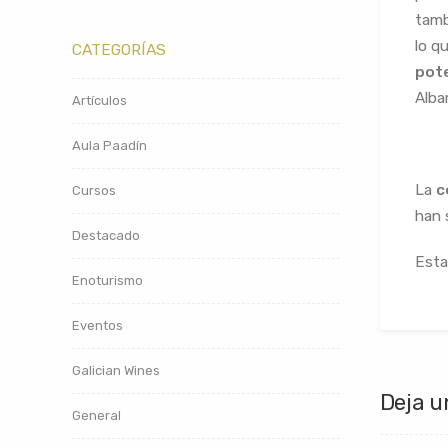
tamb
lo q
CATEGORÍAS
pote
Alba
Artículos
Aula Paadín
La
c
Cursos
han 
Destacado
Esta
Enoturismo
Eventos
Galician Wines
Deja u
General