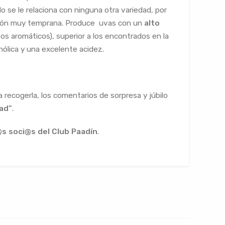
o se le relaciona con ninguna otra variedad, por
ración muy temprana. Produce uvas con un
alto
s aromáticos), superior a los encontrados en la
hólica y una excelente acidez.
recogerla, los comentarios de sorpresa y júbilo
ad”
.
s soci@s del Club Paadín
.