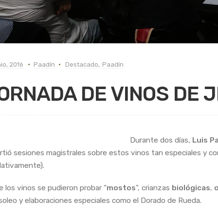
nio, 2016
Paadín
Destacado
,
Paadín
ORNADA DE VINOS DE J
Durante dos días,
Luis P
rtió sesiones magistrales sobre estos vinos tan especiales y co
slativamente).
e los vinos se pudieron probar “
mostos
”, crianzas
biológicas
,
o
soleo y elaboraciones especiales como el Dorado de Rueda.