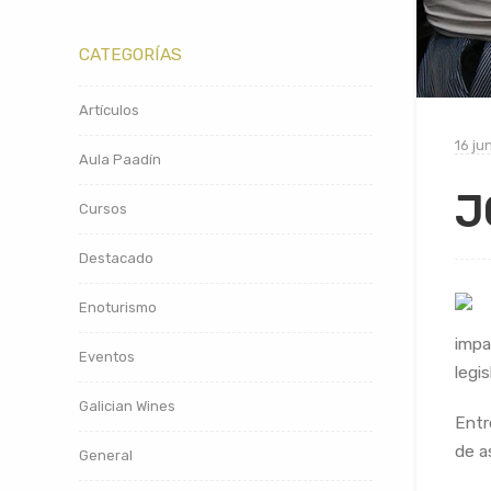
CATEGORÍAS
Artículos
16 ju
Aula Paadín
J
Cursos
Destacado
Enoturismo
impa
Eventos
legi
Galician Wines
Entr
de a
General