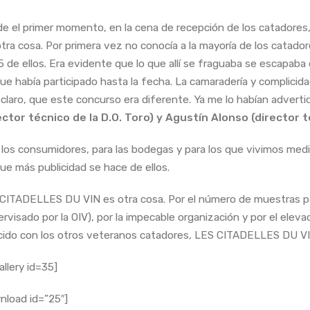
e el primer momento, en la cena de recepción de los catadore
otra cosa. Por primera vez no conocía a la mayoría de los catador
5 de ellos. Era evidente que lo que allí se fraguaba se escapab
que había participado hasta la fecha. La camaradería y complicid
 claro, que este concurso era diferente. Ya me lo habían advert
ector técnico de la D.O. Toro) y Agustín Alonso (director t
 los consumidores, para las bodegas y para los que vivimos med
que más publicidad se hace de ellos.
CITADELLES DU VIN es otra cosa. Por el número de muestras parti
ervisado por la OIV), por la impecable organización y por el elev
cido con los otros veteranos catadores, LES CITADELLES DU V
allery id=35]
nload id=”25″]