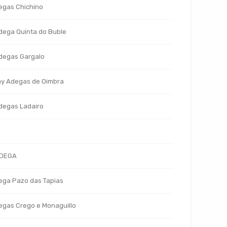
egas Chichino
dega Quinta do Buble
degas Gargalo
ay Adegas de Oimbra
degas Ladairo
DEGA
ega Pazo das Tapias
gas Crego e Monaguillo