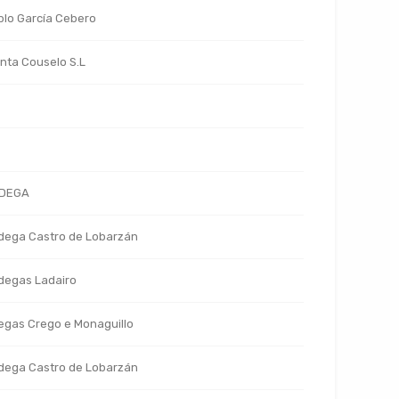
lo García Cebero
nta Couselo S.L
DEGA
dega Castro de Lobarzán
degas Ladairo
gas Crego e Monaguillo
dega Castro de Lobarzán