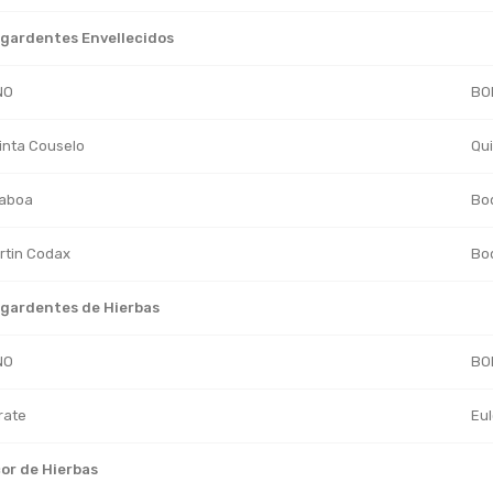
gardentes Envellecidos
NO
BO
inta Couselo
Qui
laboa
Bod
rtin Codax
Bod
gardentes de Hierbas
NO
BO
rate
Eul
cor de Hierbas