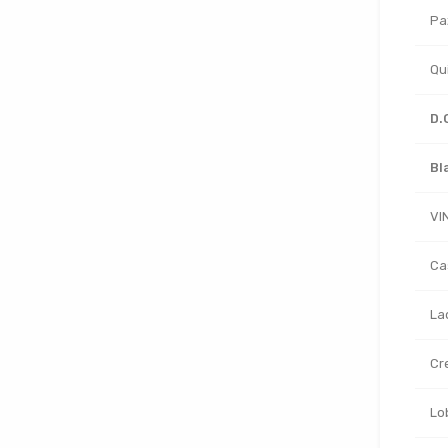
Pa
Qu
D.
Bl
VI
Ca
La
Cr
Lo