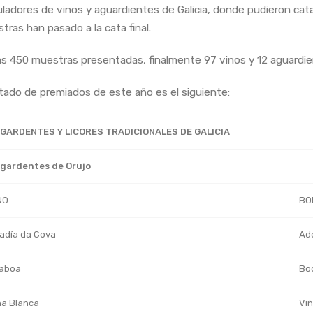
ladores de vinos y aguardientes de Galicia, donde pudieron cata
tras han pasado a la cata final.
as 450 muestras presentadas, finalmente 97 vinos y 12 aguardient
istado de premiados de este año es el siguiente:
GARDENTES Y LICORES TRADICIONALES DE GALICIA
gardentes de Orujo
NO
BO
adía da Cova
Ade
laboa
Bod
ña Blanca
Viñ