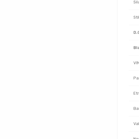
Si
Sti
D.
Bl
VI
Pa
Et
Ba
Va
No