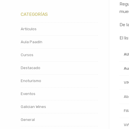
Regu
mues
CATEGORÍAS
De l
Artículos
El l
Aula Paadín
AU
Cursos
Destacado
Au
Enoturismo
VI
Eventos
Ab
Galician Wines
Fil
General
Vi