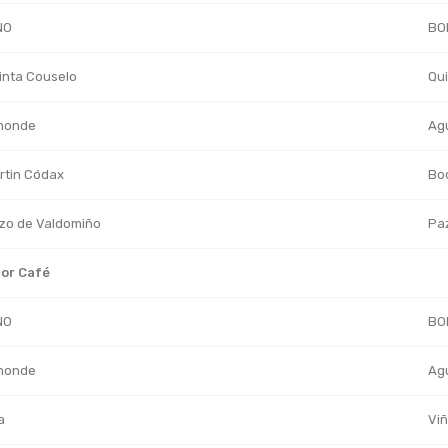
NO
BO
inta Couselo
Qui
monde
Agu
rtin Códax
Bod
zo de Valdomiño
Paz
cor Café
NO
BO
monde
Agu
a
Viñ