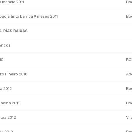
la mencía 2011
Bo
badía tinto barrica 9 meses 2011
Bo
O. RÍAS BAIXAS
ancos
NO
BO
zo Piñeiro 2010
Ad
ra 2012
Bo
ladiña 2011
Bo
ltea 2012
Vil
ra 2012
Bo