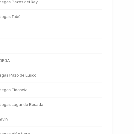
degas Pazos del Rey
degas Tabú
DEGA
egas Pazo de Lusco
degas Eidosela
degas Lagar de Besada
arvín
degas Viña Nora