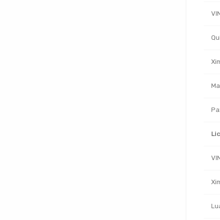
VI
Qu
Xi
Ma
Pa
Li
VI
Xi
Lu