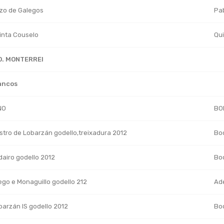
zo de Galegos
Pab
inta Couselo
Qui
O. MONTERREI
ancos
NO
BO
stro de Lobarzán godello,treixadura 2012
Bo
dairo godello 2012
Bo
ego e Monaguillo godello 212
Ade
barzán IS godello 2012
Bo