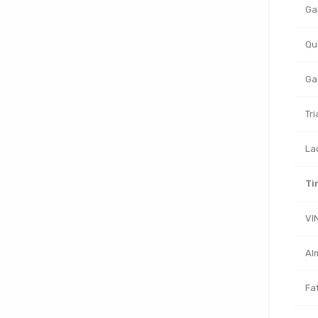
Ga
Qu
Gar
Tri
La
Ti
VI
Al
Fa