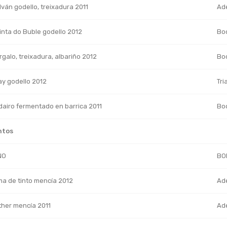
lván godello, treixadura 2011
Ad
inta do Buble godello 2012
Bo
galo, treixadura, albariño 2012
Bo
ay godello 2012
Tri
dairo fermentado en barrica 2011
Bo
ntos
NO
BO
ma de tinto mencía 2012
Ad
ther mencía 2011
Ade