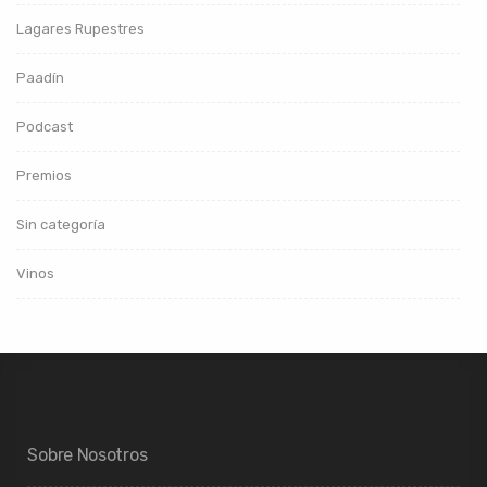
Lagares Rupestres
Paadín
Podcast
Premios
Sin categoría
Vinos
Sobre Nosotros