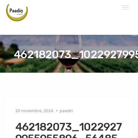
Toggl
naviga
462182073_102292799
25 noviembre, 2024
paadin
462182073_1022927