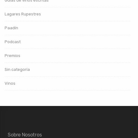
Guías de vinos escritas
Lagares Rupestres
Paadín
Podcast
Premios
Sin categoría
Vinos
Sobre Nosotros