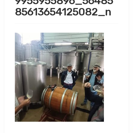
9955955896_56485
85613654125082_n