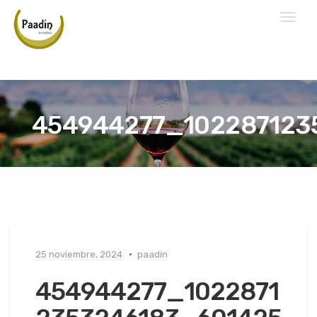
Toggl
naviga
454944277_102287123
25 noviembre, 2024
paadin
454944277_1022871