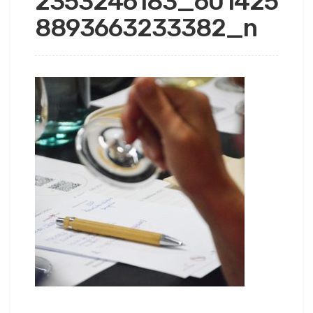
2353246183_601425
8893663233382_n