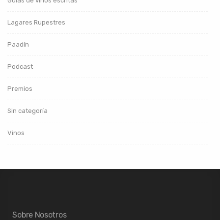
Guías de vinos escritas
Lagares Rupestres
Paadín
Podcast
Premios
Sin categoría
Vinos
Sobre Nosotros