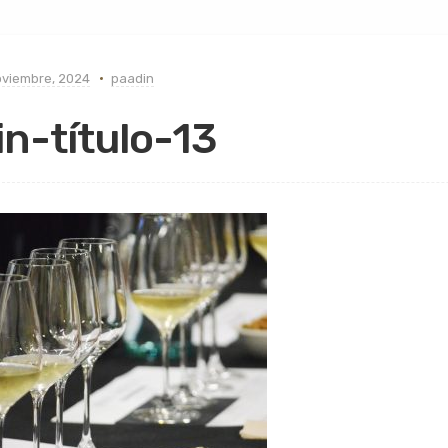
oviembre, 2024
paadin
in-título-13