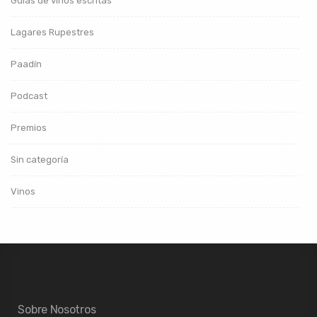
Guías de vinos escritas
Lagares Rupestres
Paadín
Podcast
Premios
Sin categoría
Vinos
Sobre Nosotros