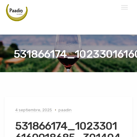
Toggl
naviga
531866174_102330161
4 septiembre, 2025
paadin
531866174_1023301