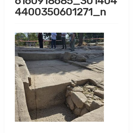
6160918685_301404
4400350601271_n