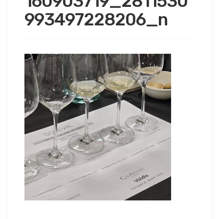
160903719_2811530
993497228206_n