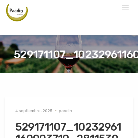
Toggl
naviga
529171107_102329611
4 septiembre, 2025
paadin
529171107_10232961