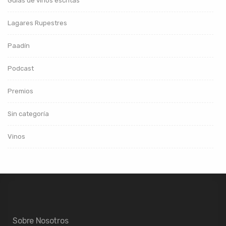
Guías de vinos escritas
Lagares Rupestres
Paadín
Podcast
Premios
Sin categoría
Vinos
Sobre Nosotros