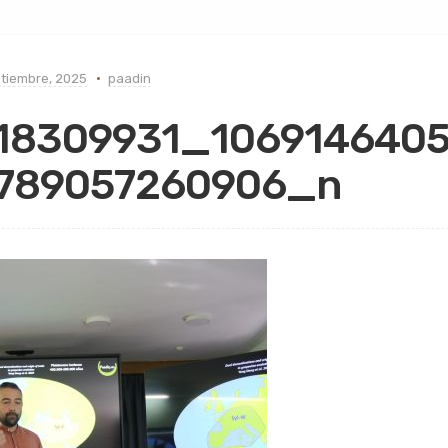
tiembre, 2025
paadin
18309931_106914640
789057260906_n