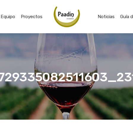
Equipo
Proyectos
Noticias
Guía 
729335082511603_23