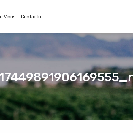
de Vinos
Contacto
17449891906169555_