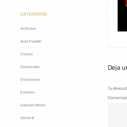
CATEGORÍAS
Artículos
Aula Paadín
Cursos
Deja u
Destacado
Enoturismo
Tu direcci
Eventos
Comentar
Galician Wines
General