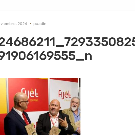
oviembre, 2024
paadin
24686211_729335082
91906169555_n