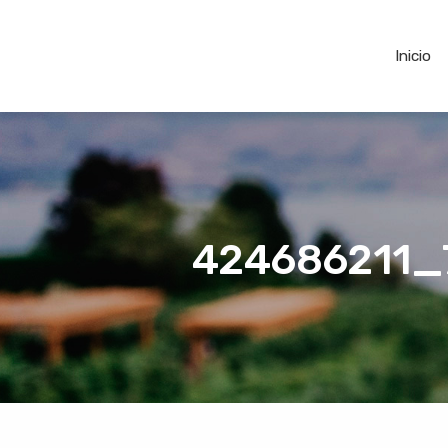
Inicio
424686211_