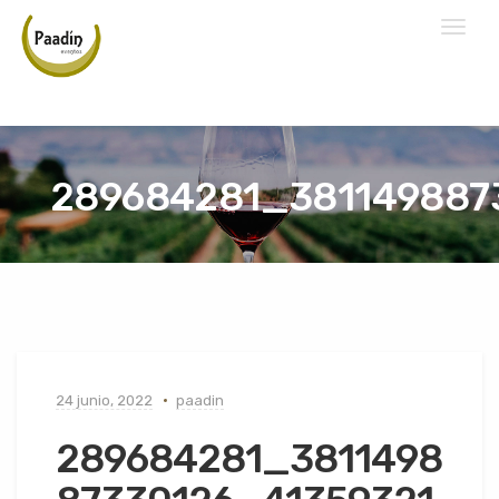
Toggl
naviga
289684281_381149887
24 junio, 2022
paadin
289684281_3811498