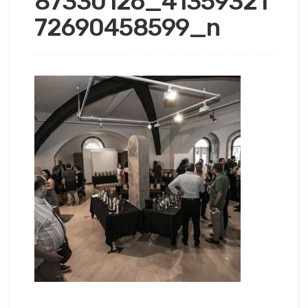
87330126_41359321
72690458599_n