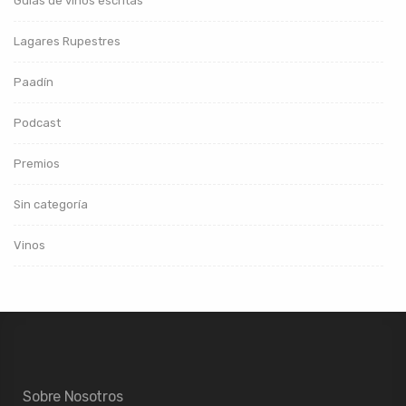
Guías de vinos escritas
Lagares Rupestres
Paadín
Podcast
Premios
Sin categoría
Vinos
Sobre Nosotros