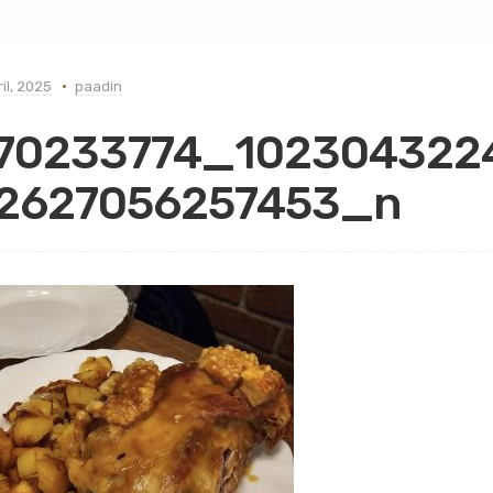
ril, 2025
paadin
70233774_102304322
2627056257453_n