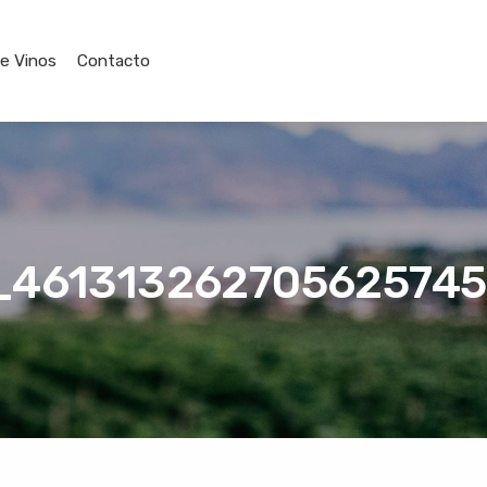
de Vinos
Contacto
_46131326270562574