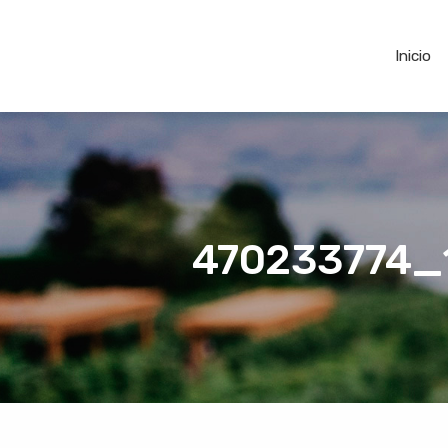
Inicio
470233774_