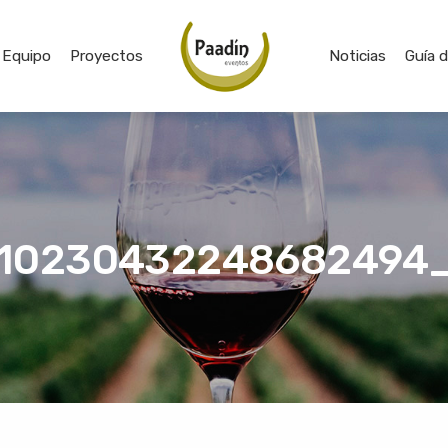
Equipo
Proyectos
Noticias
Guía 
10230432248682494