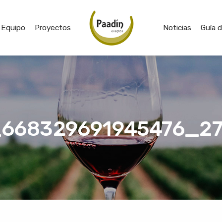
Equipo
Proyectos
Noticias
Guía 
668329691945476_27