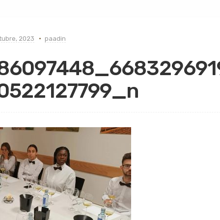
tubre, 2023
paadin
86097448_668329691
0522127799_n