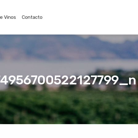
de Vinos
Contacto
4956700522127799_n