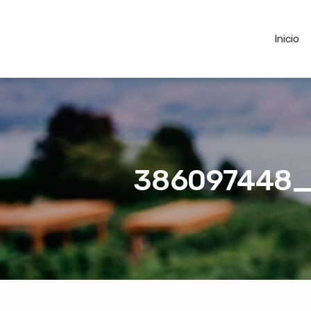
Inicio
386097448_