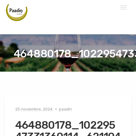
Toggl
naviga
464880178_102295473
25 noviembre, 2024
paadin
464880178_102295