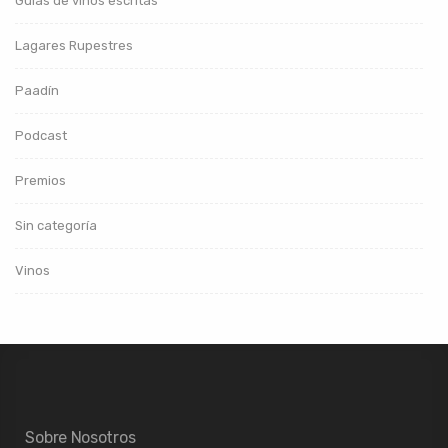
Guías de vinos escritas
Lagares Rupestres
Paadín
Podcast
Premios
Sin categoría
Vinos
Sobre Nosotros