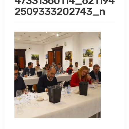
47331360114_621194
2509333202743_n