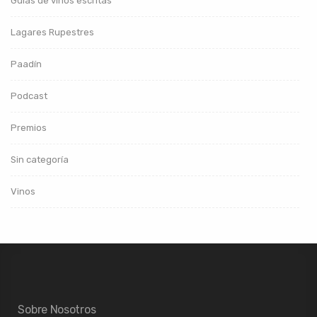
Guías de vinos escritas
Lagares Rupestres
Paadín
Podcast
Premios
Sin categoría
Vinos
Sobre Nosotros