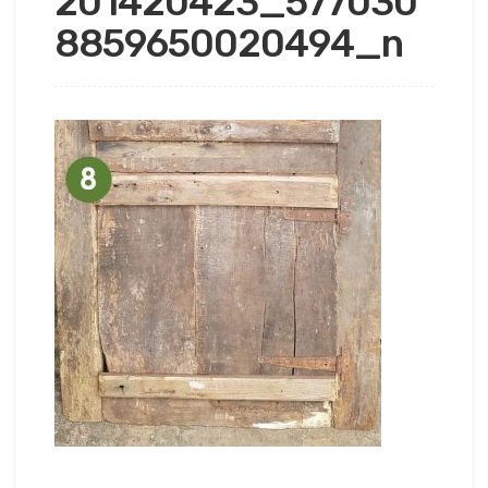
201420423_577030
8859650020494_n