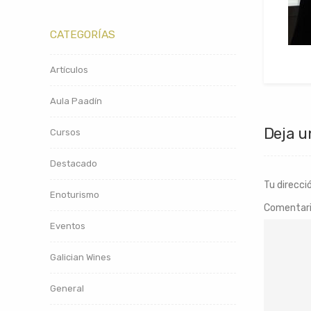
CATEGORÍAS
Artículos
Aula Paadín
Deja u
Cursos
Destacado
Tu direcci
Enoturismo
Comentar
Eventos
Galician Wines
General