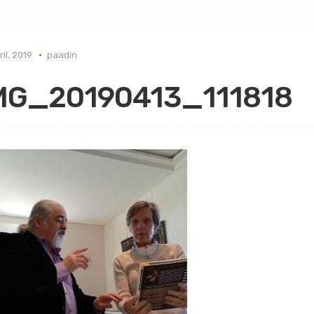
ril, 2019
paadin
MG_20190413_111818