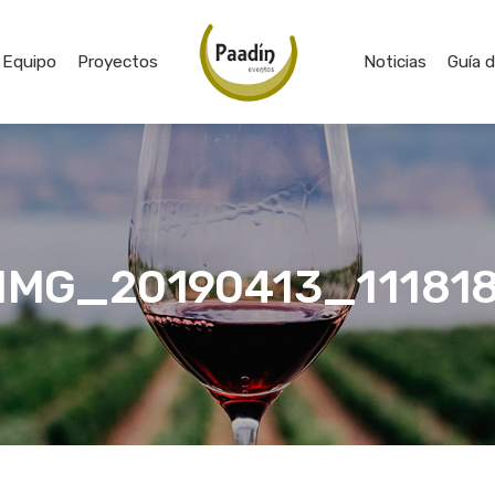
Equipo
Proyectos
Noticias
Guía 
IMG_20190413_11181