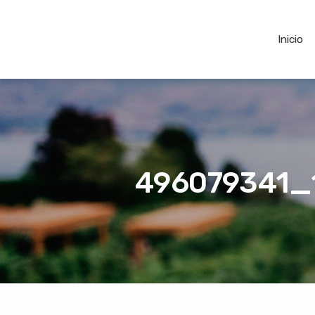
Inicio
496079341_