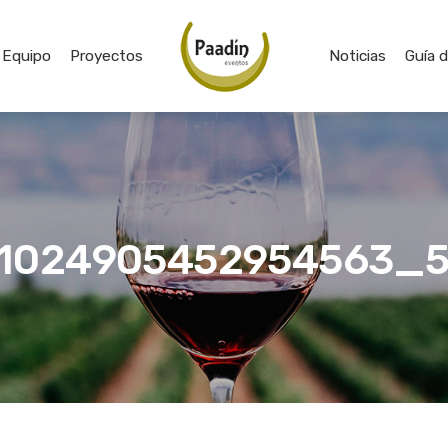
Equipo
Proyectos
Noticias
Guía 
1024905452954563_