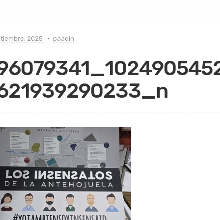
tiembre, 2025
paadin
96079341_102490545
621939290233_n