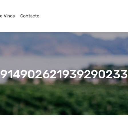
de Vinos
Contacto
591490262193929023