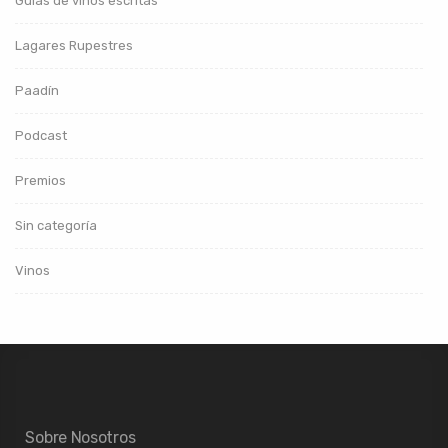
Guías de vinos escritas
Lagares Rupestres
Paadín
Podcast
Premios
Sin categoría
Vinos
Sobre Nosotros