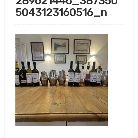
289621446_387350
5043123160516_n