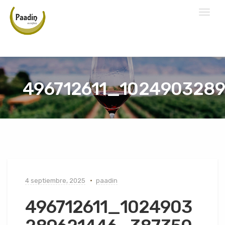
Toggl
naviga
496712611_102490328
4 septiembre, 2025
paadin
496712611_1024903